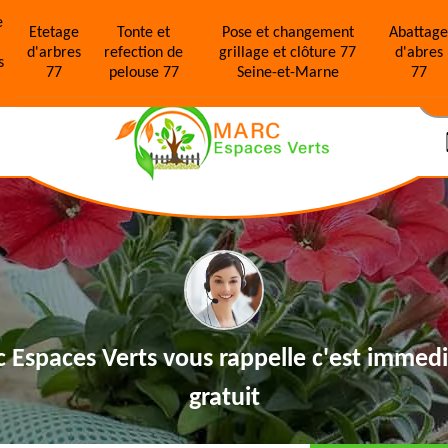
e
Etetage
Tonte et
Pose et changement
Abattag
d'arbres
refection de
grillage et clôture 77
d'abres
s
77
pelouse 77
Seine-et-Marne
77
N
 Espaces Verts vous rappelle
c'est immedi
gratuit