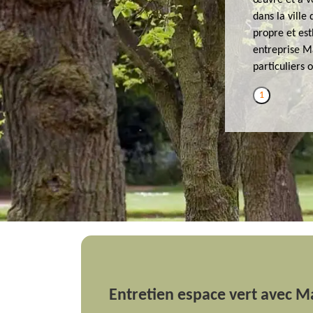
œuvre et à vo
dans la ville
propre et es
entreprise Ma
particuliers 
1
Entretien espace vert avec M