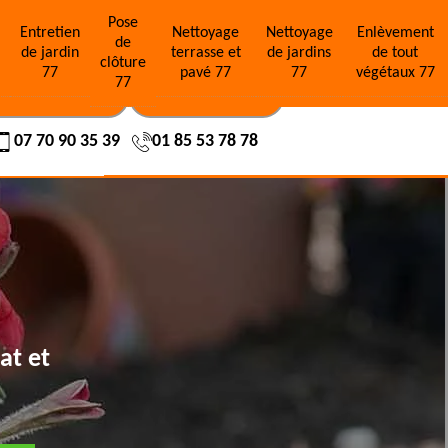
Pose
e
Entretien
Nettoyage
Nettoyage
Enlèvement
de
de jardin
terrasse et
de jardins
de tout
clôture
77
pavé 77
77
végétaux 77
77
OS RÉALISATIONS
NOUS CONTACTER
07 70 90 35 39
01 85 53 78 78
at et