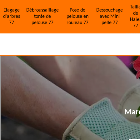
Taill
Elagage
Débroussaillage
Pose de
Dessouchage
de
d'arbres
tonte de
pelouse en
avec Mini
Haie
77
pelouse 77
rouleau 77
pelle 77
77
Marc