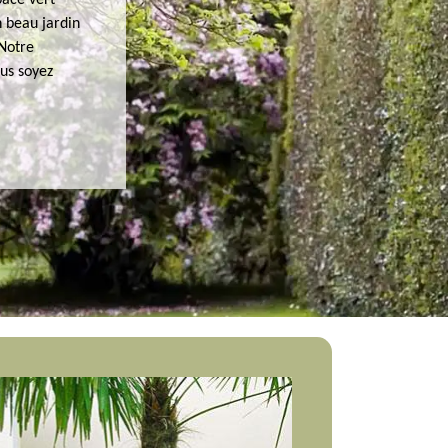
pace vert
n beau jardin
 Notre
ous soyez