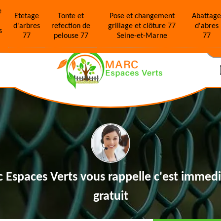
e
Etetage
Tonte et
Pose et changement
Abattag
d'arbres
refection de
grillage et clôture 77
d'abres
s
77
pelouse 77
Seine-et-Marne
77
N
 Espaces Verts vous rappelle
c'est immedi
gratuit