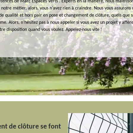
tences de Marc Espaces Verts . Experts en la matière, nous maitriso
notre métier, alors, vous n’avez rien à craindre. Nous vous assurons
de qualité et hors pair en pose et changement de clôture, quels que s
rme. Alors, n’hésitez pas à nous appeler si vous avez un projet y affér
e disposition quand vous voulez. Appelez-nous vite !
t de clôture se font