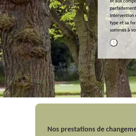
et aux compé
parfaitement 
intervention 
type et sa fo
sommes à votr
1
Nos prestations de changemen