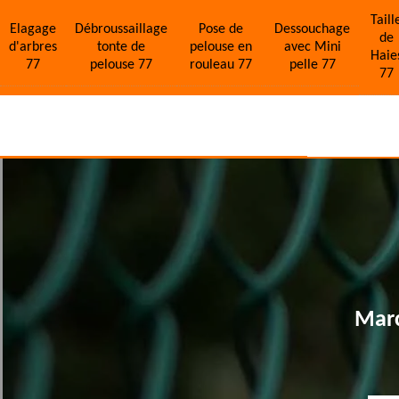
Taill
Elagage
Débroussaillage
Pose de
Dessouchage
de
d'arbres
tonte de
pelouse en
avec Mini
Haie
77
pelouse 77
rouleau 77
pelle 77
77
Marc