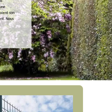
ns
 une
oient son
ent. Nous