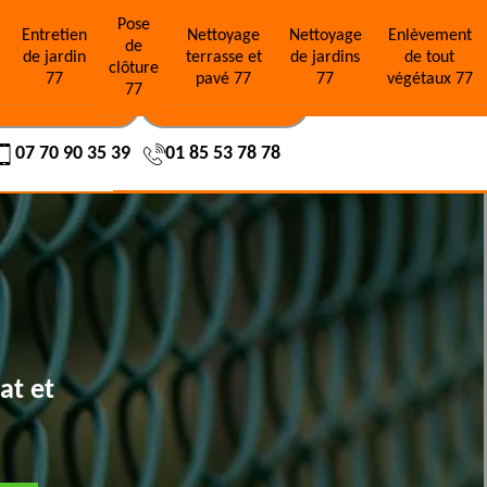
Pose
e
Entretien
Nettoyage
Nettoyage
Enlèvement
de
de jardin
terrasse et
de jardins
de tout
clôture
77
pavé 77
77
végétaux 77
77
OS RÉALISATIONS
NOUS CONTACTER
07 70 90 35 39
01 85 53 78 78
at et