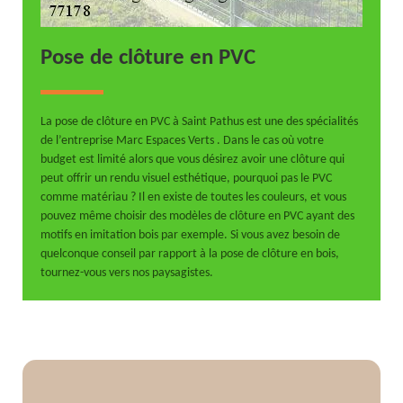
Pose de clôture en PVC
La pose de clôture en PVC à Saint Pathus est une des spécialités
de l’entreprise Marc Espaces Verts . Dans le cas où votre
budget est limité alors que vous désirez avoir une clôture qui
peut offrir un rendu visuel esthétique, pourquoi pas le PVC
comme matériau ? Il en existe de toutes les couleurs, et vous
pouvez même choisir des modèles de clôture en PVC ayant des
motifs en imitation bois par exemple. Si vous avez besoin de
quelconque conseil par rapport à la pose de clôture en bois,
tournez-vous vers nos paysagistes.