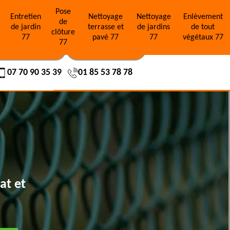
Pose
e
Entretien
Nettoyage
Nettoyage
Enlèvement
de
de jardin
terrasse et
de jardins
de tout
clôture
77
pavé 77
77
végétaux 77
77
OS RÉALISATIONS
NOUS CONTACTER
07 70 90 35 39
01 85 53 78 78
at et