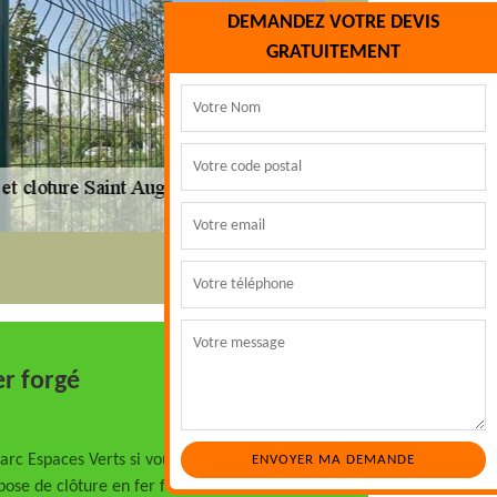
DEMANDEZ VOTRE DEVIS
GRATUITEMENT
er forgé
rc Espaces Verts si vous êtes à la
ose de clôture en fer forgé à Saint