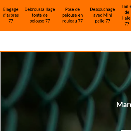
Taill
Elagage
Débroussaillage
Pose de
Dessouchage
de
d'arbres
tonte de
pelouse en
avec Mini
Haie
77
pelouse 77
rouleau 77
pelle 77
77
Marc