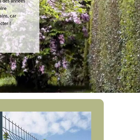
s des années
aire
ains, car
cter !