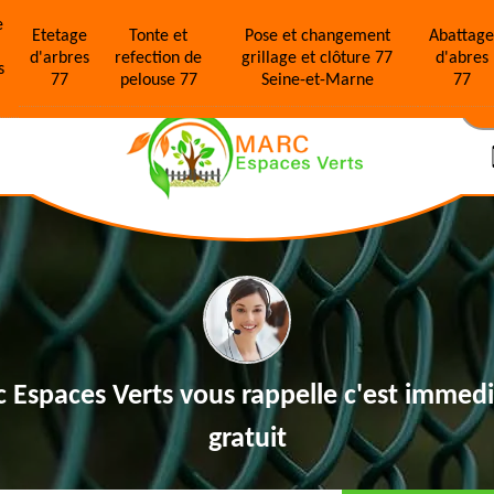
e
Etetage
Tonte et
Pose et changement
Abattag
d'arbres
refection de
grillage et clôture 77
d'abres
s
77
pelouse 77
Seine-et-Marne
77
N
 Espaces Verts vous rappelle
c'est immedi
gratuit