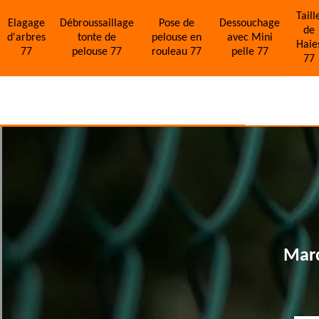
Taill
Elagage
Débroussaillage
Pose de
Dessouchage
de
d'arbres
tonte de
pelouse en
avec Mini
Haie
77
pelouse 77
rouleau 77
pelle 77
77
Marc