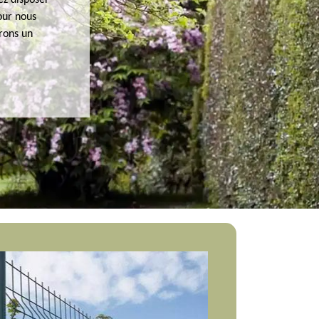
ez disposer
our nous
rons un