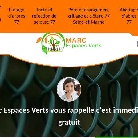
e
Etetage
Tonte et
Pose et changement
Abattag
d'arbres
refection de
grillage et clôture 77
d'abres
s
77
pelouse 77
Seine-et-Marne
77
N
 Espaces Verts vous rappelle
c'est immedi
gratuit