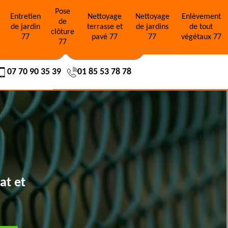
Pose
e
Entretien
Nettoyage
Nettoyage
Enlèvement
de
de jardin
terrasse et
de jardins
de tout
clôture
77
pavé 77
77
végétaux 77
77
OS RÉALISATIONS
NOUS CONTACTER
07 70 90 35 39
01 85 53 78 78
at et