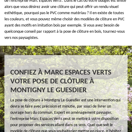
de l’entreprise Marc Espaces Verts . Dans le cas où votre budget est limité
alors que vous désirez avoir une clôture qui peut offrir un rendu visuel
esthétique, pourquoi pas le PVC comme matériau ? Il en existe de toutes
les couleurs, et vous pouvez même choisir des modèles de clôture en PVC
ayant des motifs en imitation bois par exemple. Si vous avez besoin de
quelconque conseil par rapport à la pose de clôture en bois, tournez-vous
vers nos paysagistes.
CONFIEZ À MARC ESPACES VERTS
VOTRE POSE DE CLÔTURE À
MONTIGNY LE GUESDIER
La pose de clôture à Montigny Le Guesdier est une intervention qui
devra se faire avec précision et minutie, par souci de livrer un
ouvrage hors du commun. Expert en aménagement paysager,
l’entreprise Marc Espaces Verts peut se mettre à votre disposition
pour proposer des services allant dans ce sens. Quel que soit le
modèle de clôture que vous souhaiteriez mettre en place, n’hésitez