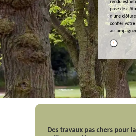
rendu esthéti
pose de clôtu
d’une clôture
confier votre
accompagneme
1
Des travaux pas chers pour l