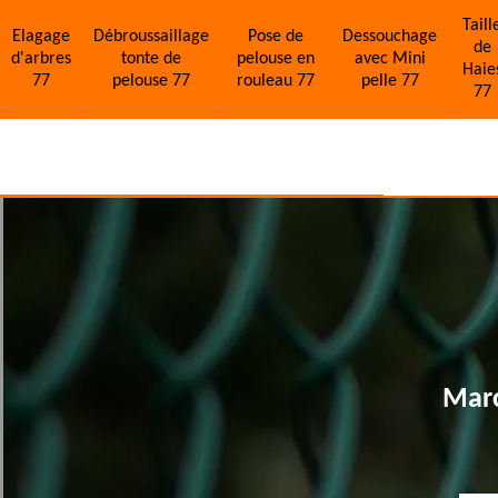
Taill
Elagage
Débroussaillage
Pose de
Dessouchage
de
d'arbres
tonte de
pelouse en
avec Mini
Haie
77
pelouse 77
rouleau 77
pelle 77
77
Marc