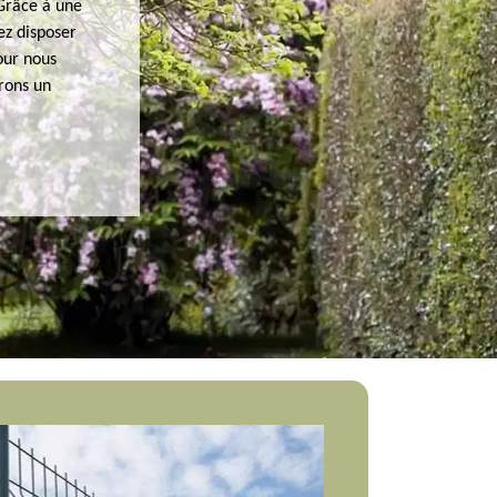
 Grâce à une
ez disposer
our nous
rons un