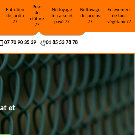
Pose
e
Entretien
Nettoyage
Nettoyage
Enlèvement
de
de jardin
terrasse et
de jardins
de tout
clôture
77
pavé 77
77
végétaux 77
77
OS RÉALISATIONS
NOUS CONTACTER
07 70 90 35 39
01 85 53 78 78
at et