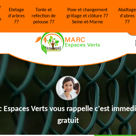
e
Etetage
Tonte et
Pose et changement
Abattag
d'arbres
refection de
grillage et clôture 77
d'abres
s
77
pelouse 77
Seine-et-Marne
77
N
 Espaces Verts vous rappelle
c'est immedi
gratuit