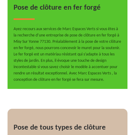
Pose de clôture en fer forgé
Ayez recours aux services de Marc Espaces Verts si vous êtes à
la recherche d’une entreprise de pose de clôture en fer forgé à
Misy Sur Yonne 77130. Préalablement à la pose de votre clôture
en fer forgé, nous pourrons concevoir le muret pour la soutenir.
Le fer forgé est un matériau résistant qui s’adapte à tous les
styles de jardin. En plus, il évoque une touche de design
incontestable si vous savez choisir le modèle à accentuer pour
rendre un résultat exceptionnel. Avec Marc Espaces Verts , la
conception de clôture en fer forgé se fera sur mesure.
Pose de tous types de clôture