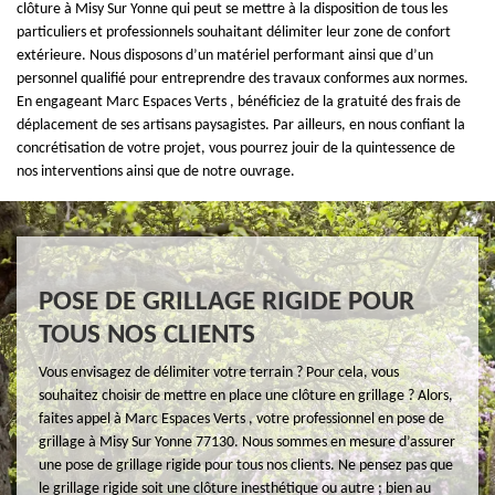
clôture à Misy Sur Yonne qui peut se mettre à la disposition de tous les
particuliers et professionnels souhaitant délimiter leur zone de confort
extérieure. Nous disposons d’un matériel performant ainsi que d’un
personnel qualifié pour entreprendre des travaux conformes aux normes.
En engageant Marc Espaces Verts , bénéficiez de la gratuité des frais de
déplacement de ses artisans paysagistes. Par ailleurs, en nous confiant la
concrétisation de votre projet, vous pourrez jouir de la quintessence de
nos interventions ainsi que de notre ouvrage.
POSE DE GRILLAGE RIGIDE POUR
TOUS NOS CLIENTS
Vous envisagez de délimiter votre terrain ? Pour cela, vous
souhaitez choisir de mettre en place une clôture en grillage ? Alors,
faites appel à Marc Espaces Verts , votre professionnel en pose de
grillage à Misy Sur Yonne 77130. Nous sommes en mesure d’assurer
une pose de grillage rigide pour tous nos clients. Ne pensez pas que
le grillage rigide soit une clôture inesthétique ou autre ; bien au