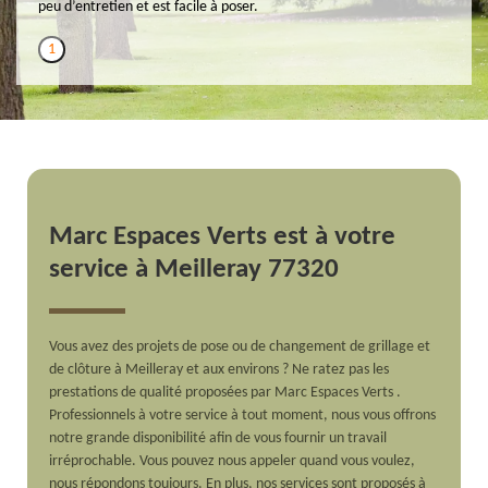
peu d’entretien et est facile à poser.
1
Marc Espaces Verts est à votre
service à Meilleray 77320
Vous avez des projets de pose ou de changement de grillage et
de clôture à Meilleray et aux environs ? Ne ratez pas les
prestations de qualité proposées par Marc Espaces Verts .
Professionnels à votre service à tout moment, nous vous offrons
notre grande disponibilité afin de vous fournir un travail
irréprochable. Vous pouvez nous appeler quand vous voulez,
nous répondons toujours. En plus, nos services sont proposés à