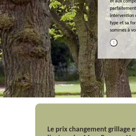
et aux compé
parfaitement 
intervention 
type et sa fo
sommes à votr
1
Le prix changement grillage e