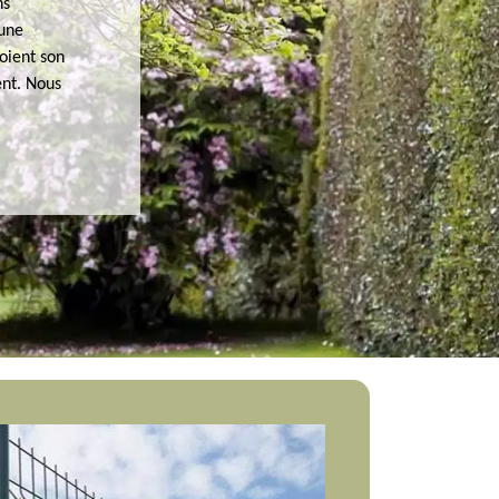
ns
 une
oient son
ent. Nous