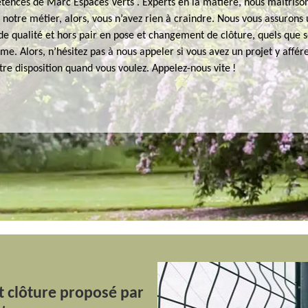
tences de Marc Espaces Verts . Experts en la matière, nous maitriso
notre métier, alors, vous n’avez rien à craindre. Nous vous assurons
de qualité et hors pair en pose et changement de clôture, quels que s
rme. Alors, n’hésitez pas à nous appeler si vous avez un projet y affér
e disposition quand vous voulez. Appelez-nous vite !
t clôture proposé par