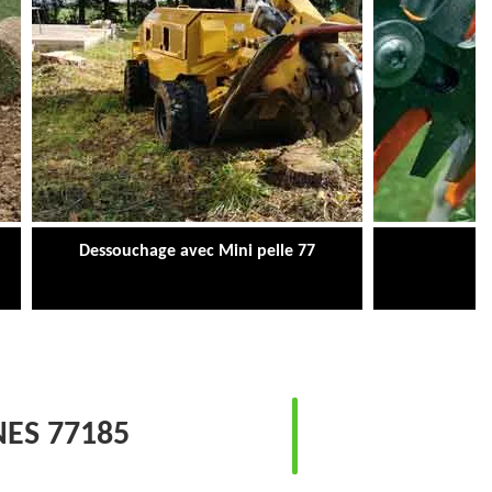
Dessouchage avec Mini pelle 77
Ta
ES 77185