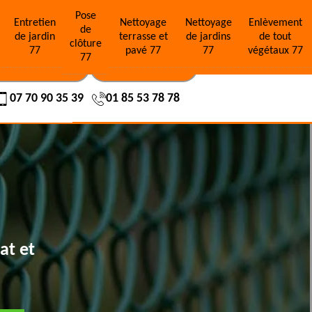
Pose
e
Entretien
Nettoyage
Nettoyage
Enlèvement
de
de jardin
terrasse et
de jardins
de tout
clôture
77
pavé 77
77
végétaux 77
77
OS RÉALISATIONS
NOUS CONTACTER
07 70 90 35 39
01 85 53 78 78
at et