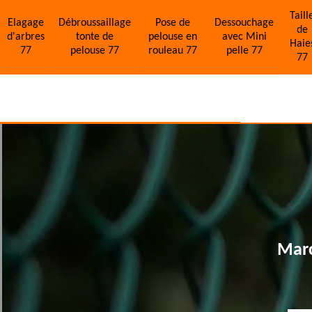
Taill
Elagage
Débroussaillage
Pose de
Dessouchage
de
d'arbres
tonte de
pelouse en
avec Mini
Haie
77
pelouse 77
rouleau 77
pelle 77
77
Marc