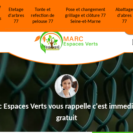
e
Etetage
Tonte et
Pose et changement
Abattag
d'arbres
refection de
grillage et clôture 77
d'abres
s
77
pelouse 77
Seine-et-Marne
77
N
 Espaces Verts vous rappelle
c'est immedi
gratuit