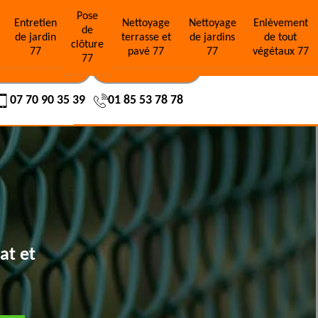
Pose
e
Entretien
Nettoyage
Nettoyage
Enlèvement
de
de jardin
terrasse et
de jardins
de tout
clôture
77
pavé 77
77
végétaux 77
77
OS RÉALISATIONS
NOUS CONTACTER
07 70 90 35 39
01 85 53 78 78
at et