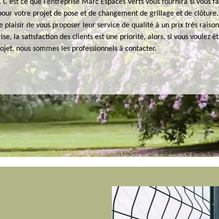
. C’est ce que l’entreprise Marc Espaces Verts vous fournira si vous fa
pour votre projet de pose et de changement de grillage et de clôture. 
le plaisir de vous proposer leur service de qualité à un prix très raiso
se, la satisfaction des clients est une priorité, alors, si vous voulez êt
ojet, nous sommes les professionnels à contacter.
e