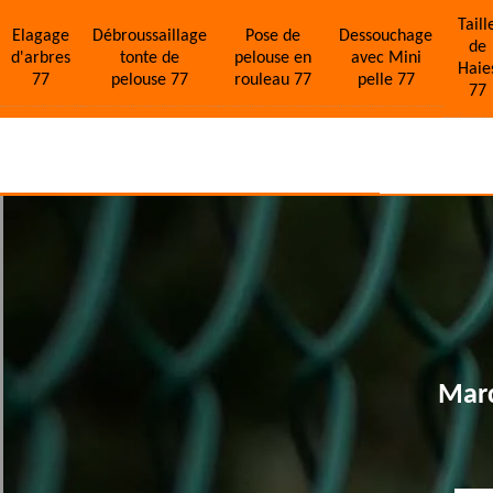
Taill
Elagage
Débroussaillage
Pose de
Dessouchage
de
d'arbres
tonte de
pelouse en
avec Mini
Haie
77
pelouse 77
rouleau 77
pelle 77
77
Marc