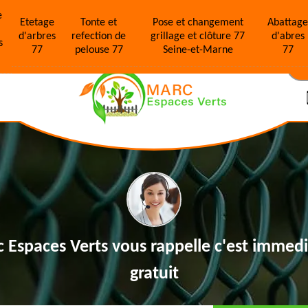
e
Etetage
Tonte et
Pose et changement
Abattag
d'arbres
refection de
grillage et clôture 77
d'abres
s
77
pelouse 77
Seine-et-Marne
77
N
 Espaces Verts vous rappelle
c'est immedi
gratuit