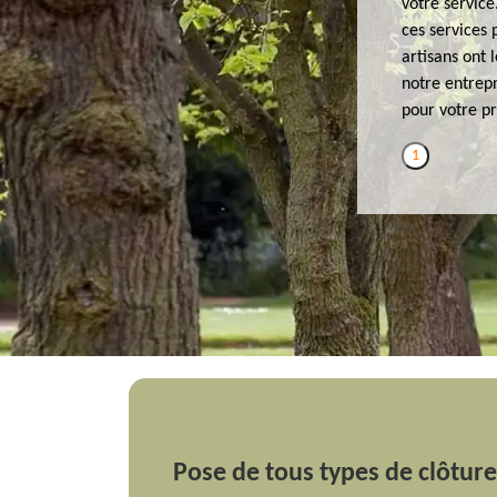
votre service
ces services 
artisans ont 
notre entrepri
pour votre pr
1
Pose de tous types de clôtur