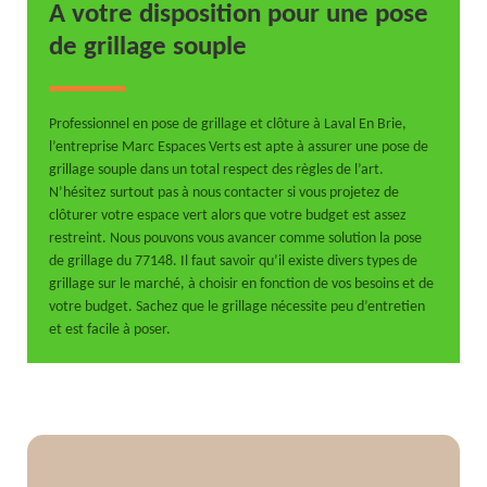
A votre disposition pour une pose
de grillage souple
Professionnel en pose de grillage et clôture à Laval En Brie,
l’entreprise Marc Espaces Verts est apte à assurer une pose de
grillage souple dans un total respect des règles de l’art.
N’hésitez surtout pas à nous contacter si vous projetez de
clôturer votre espace vert alors que votre budget est assez
restreint. Nous pouvons vous avancer comme solution la pose
de grillage du 77148. Il faut savoir qu’il existe divers types de
grillage sur le marché, à choisir en fonction de vos besoins et de
votre budget. Sachez que le grillage nécessite peu d’entretien
et est facile à poser.