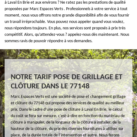
à Laval En Brie et aux environs ? Ne ratez pas les prestations de qualité
proposées par Marc Espaces Verts . Professionnels à votre service à tout
moment, nous vous offrons notre grande disponibilité afin de vous fournir
un travail irréprochable. Vous pouvez nous appeler quand vous voulez,
nous répondons toujours. En plus, nos services sont proposés à prix très
compétitif. Alors, qu’attendez-vous ? appelez-nous dès maintenant. Nous
sommes ravis de pouvoir répondre à vos demandes.
NOTRE TARIF POSE DE GRILLAGE ET
CLÔTURE DANS LE 77148
Marc Espaces Verts est une société de pose et changement grillage
et clôture du 77148 qui propose des services de qualité au meilleur
prix. Dans le cadre d’une pose de clôture à Laval En Brie, le calcul
du coût se fera sur mesure, c’est-à-dire en fonction du matériau de
clôture à manipuler, de la longueur de la clôture à installer, de la
hauteur de la clôture, du prix des diverses fournitures à utiliser sur
place, de la durée totale de l’intervention et autre. Nous ferons