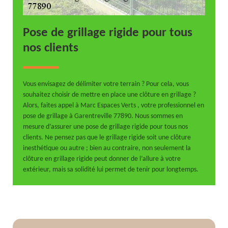
Pose de grillage rigide pour tous
nos clients
Vous envisagez de délimiter votre terrain ? Pour cela, vous
souhaitez choisir de mettre en place une clôture en grillage ?
Alors, faites appel à Marc Espaces Verts , votre professionnel en
pose de grillage à Garentreville 77890. Nous sommes en
mesure d’assurer une pose de grillage rigide pour tous nos
clients. Ne pensez pas que le grillage rigide soit une clôture
inesthétique ou autre ; bien au contraire, non seulement la
clôture en grillage rigide peut donner de l’allure à votre
extérieur, mais sa solidité lui permet de tenir pour longtemps.