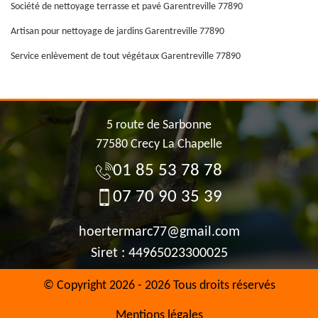
Société de nettoyage terrasse et pavé Garentreville 77890
Artisan pour nettoyage de jardins Garentreville 77890
Service enlèvement de tout végétaux Garentreville 77890
5 route de Sarbonne
77580 Crecy La Chapelle
01 85 53 78 78
07 70 90 35 39
hoertermarc77@gmail.com
Siret : 44965023300025
© Copyright 2026 - 2026 Tous droits réservés
Mentions légales