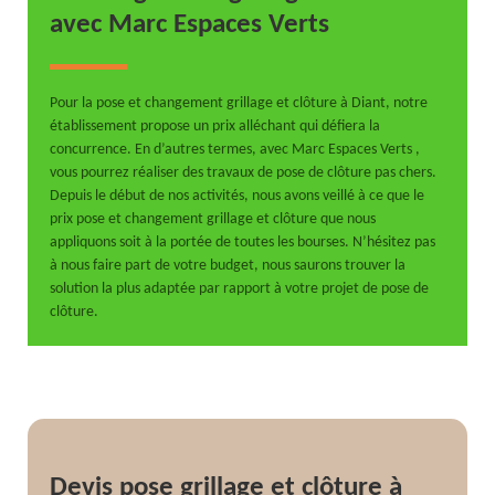
avec Marc Espaces Verts
Pour la pose et changement grillage et clôture à Diant, notre
établissement propose un prix alléchant qui défiera la
concurrence. En d’autres termes, avec Marc Espaces Verts ,
vous pourrez réaliser des travaux de pose de clôture pas chers.
Depuis le début de nos activités, nous avons veillé à ce que le
prix pose et changement grillage et clôture que nous
appliquons soit à la portée de toutes les bourses. N’hésitez pas
à nous faire part de votre budget, nous saurons trouver la
solution la plus adaptée par rapport à votre projet de pose de
clôture.
Devis pose grillage et clôture à