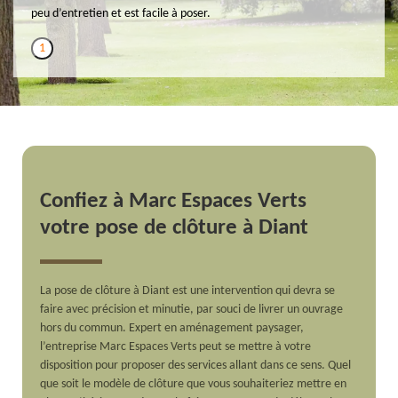
peu d’entretien et est facile à poser.
1
Confiez à Marc Espaces Verts
votre pose de clôture à Diant
La pose de clôture à Diant est une intervention qui devra se
faire avec précision et minutie, par souci de livrer un ouvrage
hors du commun. Expert en aménagement paysager,
l’entreprise Marc Espaces Verts peut se mettre à votre
disposition pour proposer des services allant dans ce sens. Quel
que soit le modèle de clôture que vous souhaiteriez mettre en