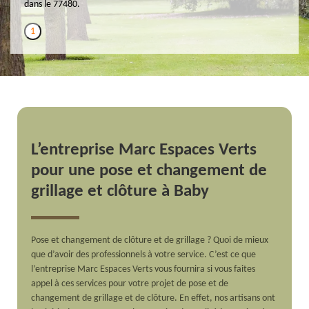
dans le 77480.
1
L’entreprise Marc Espaces Verts
pour une pose et changement de
grillage et clôture à Baby
Pose et changement de clôture et de grillage ? Quoi de mieux
que d’avoir des professionnels à votre service. C’est ce que
l’entreprise Marc Espaces Verts vous fournira si vous faites
appel à ces services pour votre projet de pose et de
changement de grillage et de clôture. En effet, nos artisans ont