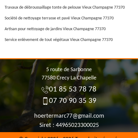
Travaux de débroussaillage tonte de pelouse Vieux Champagne 77370
Société de nettoyage terrasse et pavé Vieux Champagne 77370
Artisan pour nettoyage de jardins Vieux Champagne 77370
Service enlèvement de tout végétaux Vieux Champagne 77370
5 route de Sarbonne
77580 Crecy La Chapelle
01 85 53 78 78
07 70 90 35 39
hoertermarc77@gmail.com
Siret : 44965023300025