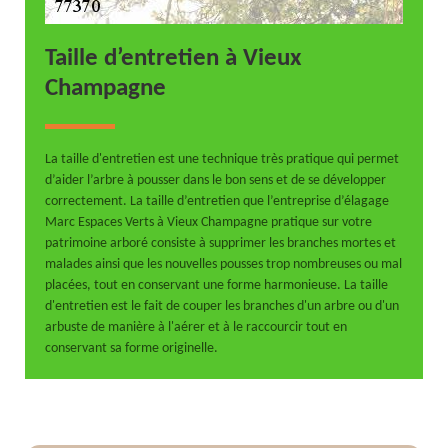
Taille d’entretien à Vieux
Champagne
La taille d'entretien est une technique très pratique qui permet
d’aider l’arbre à pousser dans le bon sens et de se développer
correctement. La taille d’entretien que l’entreprise d’élagage
Marc Espaces Verts à Vieux Champagne pratique sur votre
patrimoine arboré consiste à supprimer les branches mortes et
malades ainsi que les nouvelles pousses trop nombreuses ou mal
placées, tout en conservant une forme harmonieuse. La taille
d'entretien est le fait de couper les branches d'un arbre ou d'un
arbuste de manière à l'aérer et à le raccourcir tout en
conservant sa forme originelle.