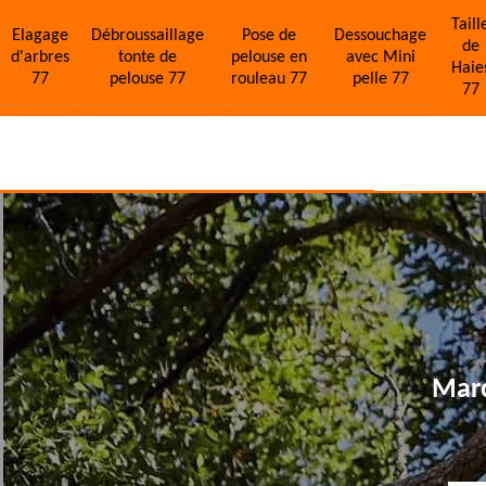
Taill
Elagage
Débroussaillage
Pose de
Dessouchage
de
d'arbres
tonte de
pelouse en
avec Mini
Haie
77
pelouse 77
rouleau 77
pelle 77
77
Marc