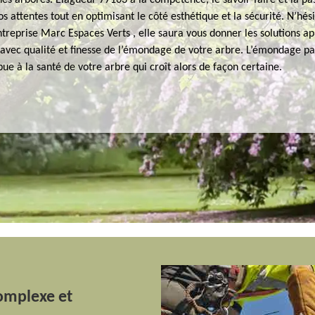
es arborés. Élagueur 77163 a la compétence, le savoir-faire et la pa
s attentes tout en optimisant le côté esthétique et la sécurité. N’hési
ntreprise Marc Espaces Verts , elle saura vous donner les solutions a
 avec qualité et finesse de l’émondage de votre arbre. L’émondage p
ue à la santé de votre arbre qui croît alors de façon certaine.
complexe et