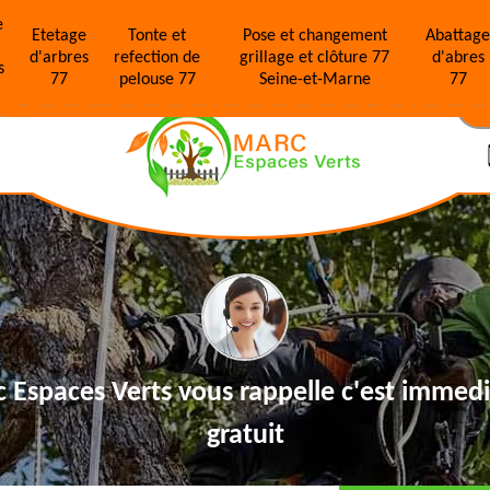
e
Etetage
Tonte et
Pose et changement
Abattag
d'arbres
refection de
grillage et clôture 77
d'abres
s
77
pelouse 77
Seine-et-Marne
77
N
 Espaces Verts vous rappelle
c'est immedi
gratuit