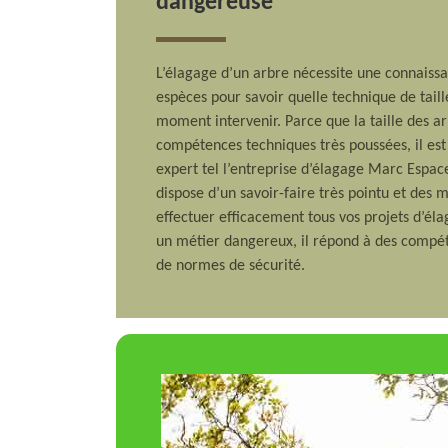
dangereuse
L’élagage d’un arbre nécessite une connaiss
espèces pour savoir quelle technique de tail
moment intervenir. Parce que la taille des ar
compétences techniques très poussées, il est 
expert tel l’entreprise d’élagage Marc Espac
dispose d’un savoir-faire très pointu et des
effectuer efficacement tous vos projets d’él
un métier dangereux, il répond à des compét
de normes de sécurité.