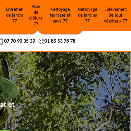
Pose
e
Entretien
Nettoyage
Nettoyage
Enlèvement
de
de jardin
terrasse et
de jardins
de tout
clôture
77
pavé 77
77
végétaux 77
77
OS RÉALISATIONS
NOUS CONTACTER
07 70 90 35 39
01 85 53 78 78
at et