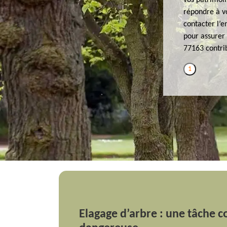
vos patrimoin
répondre à vo
contacter l’e
pour assurer
77163 contrib
1
Elagage d’arbre : une tâche 