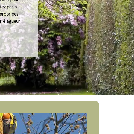
ssion pour
tez pas à
ppropriées
ar élagueur