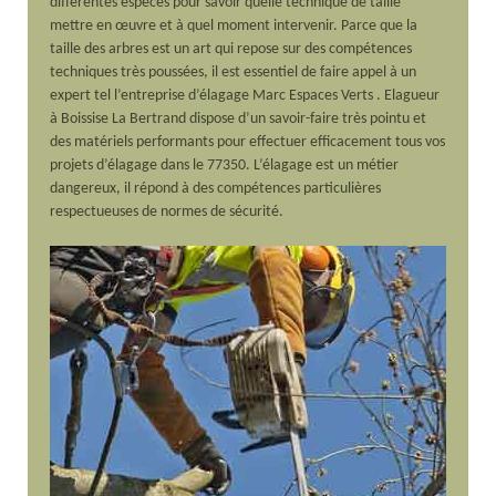
différentes espèces pour savoir quelle technique de taille
mettre en œuvre et à quel moment intervenir. Parce que la
taille des arbres est un art qui repose sur des compétences
techniques très poussées, il est essentiel de faire appel à un
expert tel l’entreprise d’élagage Marc Espaces Verts . Elagueur
à Boissise La Bertrand dispose d’un savoir-faire très pointu et
des matériels performants pour effectuer efficacement tous vos
projets d’élagage dans le 77350. L’élagage est un métier
dangereux, il répond à des compétences particulières
respectueuses de normes de sécurité.