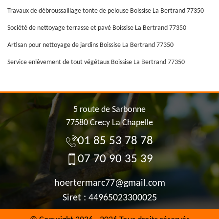
Travaux de débroussaillage tonte de pelouse Boissise La Bertrand 77350
Société de nettoyage terrasse et pavé Boissise La Bertrand 77350
Artisan pour nettoyage de jardins Boissise La Bertrand 77350
Service enlèvement de tout végétaux Boissise La Bertrand 77350
5 route de Sarbonne
77580 Crecy La Chapelle
01 85 53 78 78
07 70 90 35 39
hoertermarc77@gmail.com
Siret : 44965023300025