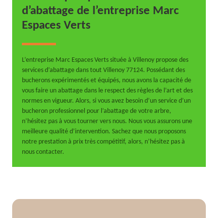
d’abattage de l’entreprise Marc
Espaces Verts
L’entreprise Marc Espaces Verts située à Villenoy propose des
services d’abattage dans tout Villenoy 77124. Possédant des
bucherons expérimentés et équipés, nous avons la capacité de
vous faire un abattage dans le respect des règles de l’art et des
normes en vigueur. Alors, si vous avez besoin d’un service d’un
bucheron professionnel pour l’abattage de votre arbre,
n’hésitez pas à vous tourner vers nous. Nous vous assurons une
meilleure qualité d’intervention. Sachez que nous proposons
notre prestation à prix très compétitif, alors, n’hésitez pas à
nous contacter.