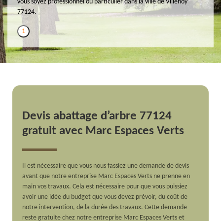
vous soyez professionnel ou particulier dans la ville de Villenoy
77124.
1
Devis abattage d’arbre 77124
gratuit avec Marc Espaces Verts
Il est nécessaire que vous nous fassiez une demande de devis
avant que notre entreprise Marc Espaces Verts ne prenne en
main vos travaux. Cela est nécessaire pour que vous puissiez
avoir une idée du budget que vous devez prévoir, du coût de
notre intervention, de la durée des travaux. Cette demande
reste gratuite chez notre entreprise Marc Espaces Verts et