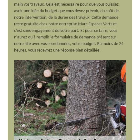
main vos travaux. Cela est nécessaire pour que vous puissiez
avoir une idée du budget que vous devez prévoir, du coût de
notre intervention, de la durée des travaux. Cette demande
reste gratuite chez notre entreprise Marc Espaces Verts et
c’est sans engagement de votre part. Et pour ce faire, vous
n’aurez qu’à remplir le formulaire de demande présent sur
notre site avec vos coordonnées, votre budget. En moins de 24
heures, vous recevrez une réponse bien détaillée.